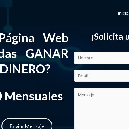
Inicio
 Página Web
¡Solicita
edas GANAR
 DINERO?
0 Mensuales
Enviar Mensaje